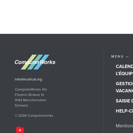
MENU —
CALEND
L'ÉQUIP
info@multical.org
GESTIO
ComputerWorks AG
VACAN
Florenz-Strasse 1e
4142 Münchenstein
SAISIE
Schweiz
HELP-C
© 2026 Computerworks
Mention