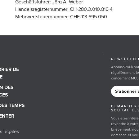
Geschäftsführer: Jörg A. Weber
Handelsregisternummer: CH-280.3.010.816-4
Mehrwertsteuernummer: CHE-113.695.050
NEWSLETTE
Abonne-toi à not
RIER DE
régulièrement le
E
concernant MUL
N DES
S'abonner 
CES
 DES TEMPS
DEMANDES 
SOUHAITÉE
ENTER
Vous êtes intére
revendre à votre 
brièvement, nou
s légales
demande et vous