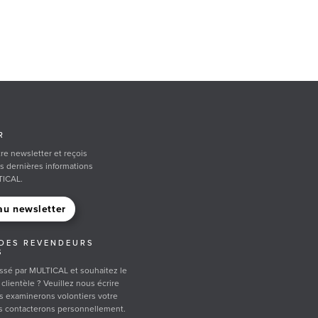
R
re newsletter et reçois
s dernières informations
TICAL.
au newsletter
DES REVENDEURS
S
ssé par MULTICAL et souhaitez le
clientèle ? Veuillez nous écrire
s examinerons volontiers votre
 contacterons personnellement.