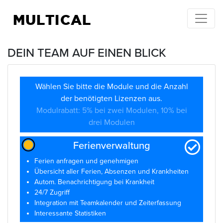
MULTICAL
DEIN TEAM AUF EINEN BLICK
Wählen Sie bitte die Module und die Anzahl
der benötigten Lizenzen aus.
Modulrabatt: 5% bei zwei Modulen, 10% bei
drei Modulen
Ferienverwaltung
Ferien anfragen und genehmigen
Übersicht aller Ferien, Absenzen und Krankheiten
Autom. Benachrichtigung bei Krankheit
24/7 Zugriff
Integration mit Teamkalender und Zeiterfassung
Interessante Statistiken