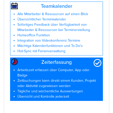
Teamkalender
Alle Mitarbeiter & Ressourcen auf einen Blick
Übersichtlicher Terminkalender
Sofortiges Feedback über Verfügbarkeit von
Mitarbeiter & Ressourcen bei Terminerstellung
Homeoffice Funktion
Integration von Videokonferenz Termine
Mächtige Kalenderfunktionen und To Do's
Hot-Sync mit Ferienverwaltung
Zeiterfassung
Arbeitszeit erfassen über Computer, App oder
Badge
Zeitbuchungen kann direkt einem Kunden, Projekt
oder Aktivität zugewiesen werden
Tägliche und wöchentliche Auswertungen
Übersicht und Kontrolle jederzeit